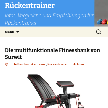
Zum
Rückentrainer
Inhalt
Infos, Vergleiche und Empfehlungen für
springen
Rückentrainer
Suchen
Menü
nach:
Die multifunktionale Fitnessbank von
Surwit
Bauchmuskeltrainer
,
Rückentrainer
Arnie