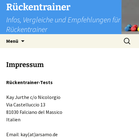
Zum
Rückentrainer
Inhalt
Infos, Vergleiche und Empfehlungen für
springen
Rückentrainer
Suchen
Menü
nach:
Impressum
Rückentrainer-Tests
Kay Jurthe c/o Nicolorgio
Via Castelluccio 13
81030 Falciano del Massico
Italien
Email: kay(at)arsamo.de