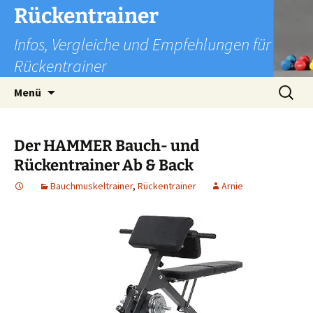
Zum
Rückentrainer
Inhalt
Infos, Vergleiche und Empfehlungen für
springen
Rückentrainer
Suchen
Menü
nach:
Der HAMMER Bauch- und
Rückentrainer Ab & Back
Bauchmuskeltrainer
,
Rückentrainer
Arnie