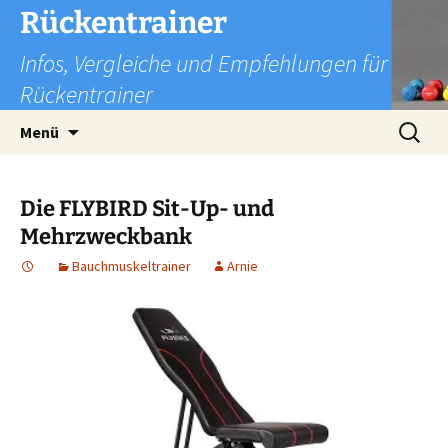
Zum
Rückentrainer
Inhalt
Infos, Vergleiche und Empfehlungen für
springen
Rückentrainer
Suchen
Menü
nach:
Die FLYBIRD Sit-Up- und
Mehrzweckbank
Bauchmuskeltrainer
Arnie