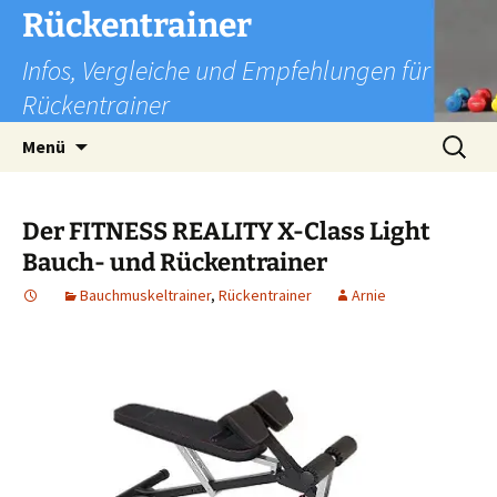
Zum
Rückentrainer
Inhalt
Infos, Vergleiche und Empfehlungen für
springen
Rückentrainer
Suchen
Menü
nach:
Der FITNESS REALITY X-Class Light
Bauch- und Rückentrainer
Bauchmuskeltrainer
,
Rückentrainer
Arnie